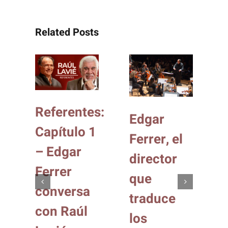
Related Posts
Referentes:
o
Edgar
Capítulo 1
Ferrer, el
– Edgar
director
Ferrer
que
conversa
traduce
con Raúl
los