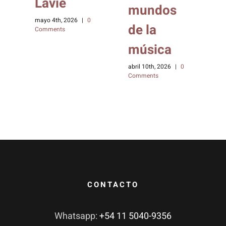
Lavié
mundos
mayo 4th, 2026
|
0
de la
Comments
música
abril 10th, 2026
|
0
Comments
0
m
C
CONTACTO
Whatsapp:
+54 11 5040-9356