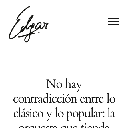
Skip
to
content
No hay
contradicción entre lo
clásico y lo popular: la
orquesta que tiende