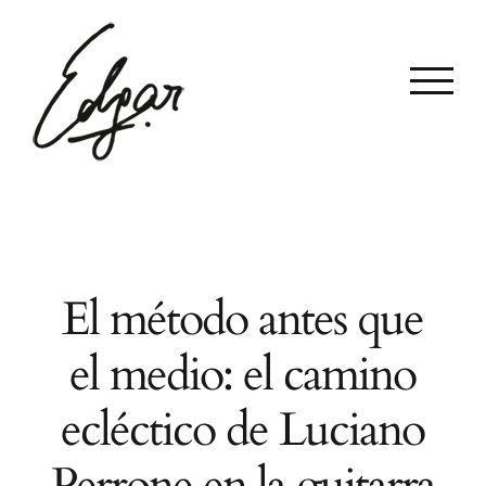
Skip
to
content
El método antes que
el medio: el camino
ecléctico de Luciano
Perrone en la guitarra