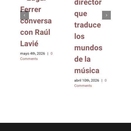
director
Ferrer
que
conversa
traduce
con Raúl
los
Lavié
mundos
mayo 4th, 2026
|
0
de la
Comments
música
abril 10th, 2026
|
0
Comments
e
a
m
C
0