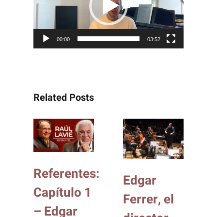
vídeo
00:00
03:52
Related Posts
Referentes:
Edgar
Capítulo 1
Ferrer, el
– Edgar