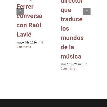
director
Ferrer
que
conversa
traduce
con Raúl
los
Lavié
mundos
mayo 4th, 2026
|
0
de la
Comments
música
abril 10th, 2026
|
0
Comments
e
a
m
C
0